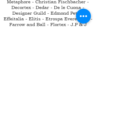
Metaphore - Christian Fischbacher -
Decortex - Dedar - De le Cuona -
Designer Guild - Edmond Petit -
Effeitalia - Elitis - Etrospa Everest Srl -
Farrow and Ball - Flortex - J.P & J
Baker - Glamora -
Gruppo La Madrid SA - Harlequin -
Houles - Inkiostro Bianco - Jab -
Kadeko - Kvadrat Spa Lano - Lelievre -
Loro Piana - Mastro Raphael - Mottura -
Mister Perswall - Morris - New Colony -
Nobilis - Nova Gengal - Novatex - Nya
Nordiska - Original Parquet - Osborne
& Little - Pierre Frey - Prima Linea -
Romo - Rubelli - Sahco - Samuel &
Sons - Sanderson - Scaglioni - Scion -
Silent Gliss - Thibaut - Tolino - Vera
Seta - Vernarelli - Vescom - Wall &
Decò - Zeconzeta and Conzeta - Zimmer
& Rhode - York - Zoffany
+39 06.3053712
|
info@classdesignsrl.com